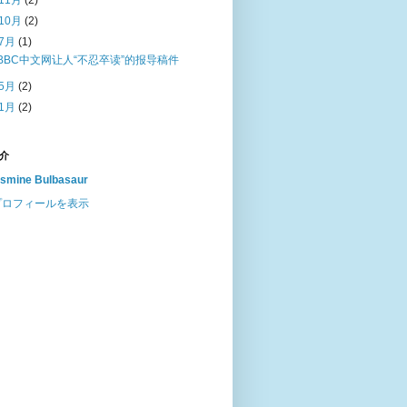
11月
(2)
10月
(2)
7月
(1)
BBC中文网让人“不忍卒读”的报导稿件
5月
(2)
1月
(2)
介
smine Bulbasaur
プロフィールを表示