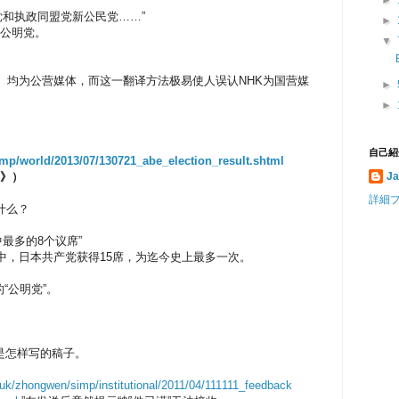
►
党和执政同盟党新公民党……”
►
叫公明党。
▼
C）均为公营媒体，而这一翻译方法极易使人误认NHK为国营媒
►
►
自己紹
imp/w
orld/2013/07
/130721_abe_
election_res
ult.shtml
相》）
Ja
詳細
什么？
最多的8个议席”
举中，日本共产党获得15席，为迄今史上最多一次。
“公明党”。
是怎样写的稿子。
.uk/zho
ngwen/simp/i
nstitutional
/2011/04/111
111_feedback