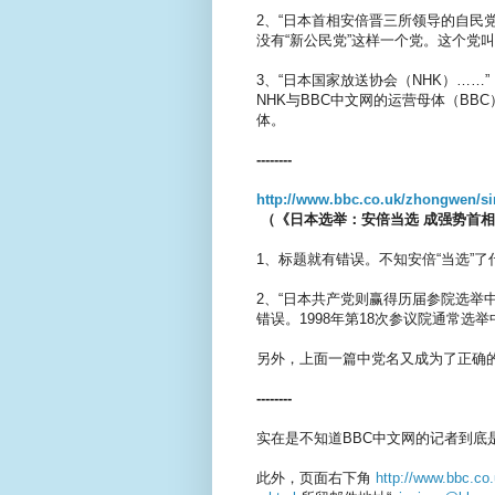
2、“日本首相安倍晋三所领导的自民
没有“新公民党”这样一个党。这个党
3、“日本国家放送协会（NHK）……”
NHK与BBC中文网的运营母体（BB
体。
--------
http://www.b
bc.co.uk/zho
ngwen/s
（《日本选举：安倍当选 成强势首
1、标题就有错误。不知安倍“当选”了
2、“日本共产党则赢得历届参院选举中
错误。1998年第18次参议院通常选
另外，上面一篇中党名又成为了正确的
--------
实在是不知道BBC中文网的记者到底
此外，页面右下角
http://www.b
bc.co