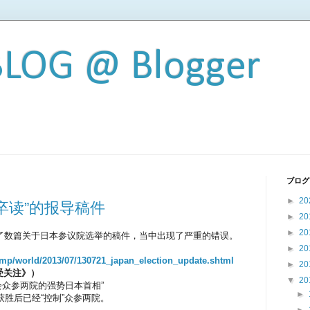
BLOG @ Blogger
ブログ
►
20
卒读”的报导稿件
►
20
►
20
发了数篇关于日本参议院选举的稿件，当中出现了严重的错误。
►
20
imp/w
orld/2013/07
/130721_japa
n_election_u
pdate.shtml
►
20
受关注》）
▼
20
会众参两院的强势日本首相”
►
获胜后已经“控制”众参两院。